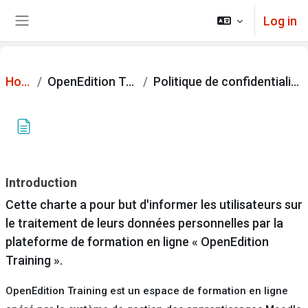
Skip to main content
Log in
Side panel
Home
OpenEdition Training
Politique de confidentialité (RGPD)
Politique de confidentialité (RGPD)
Completion requirements
Introduction
Cette charte a pour but d'informer les utilisateurs sur
le traitement de leurs données personnelles par la
plateforme de formation en ligne « OpenEdition
Training ».
OpenEdition Training est un espace de formation en ligne