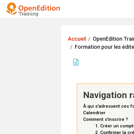
Passer au contenu principal
Offre de formations
FA
Accueil
OpenEdition Trai
Formation pour les édite
Formation po
Conditions d’achèvemen
Navigation r
À qui s'adressent ces f
Calendrier
Comment s'inscrire ?
1. Créer un compt
2. Confirmer la cr