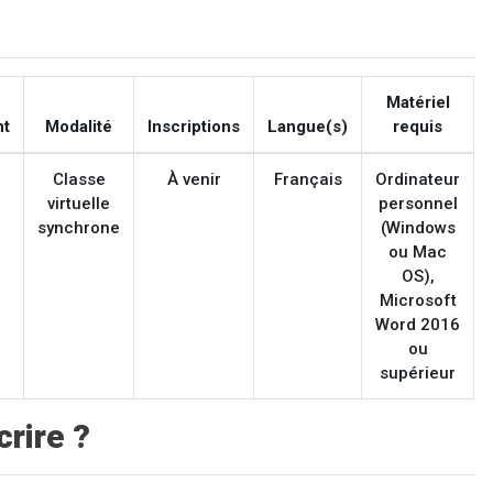
Matériel
nt
Modalité
Inscriptions
Langue(s)
requis
Classe
À venir
Français
Ordinateur
virtuelle
personnel
synchrone
(Windows
ou Mac
OS),
Microsoft
Word 2016
ou
supérieur
rire ?