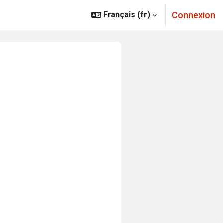
Connexion
Français ‎(fr)‎
la plateforme OpenEdition Books