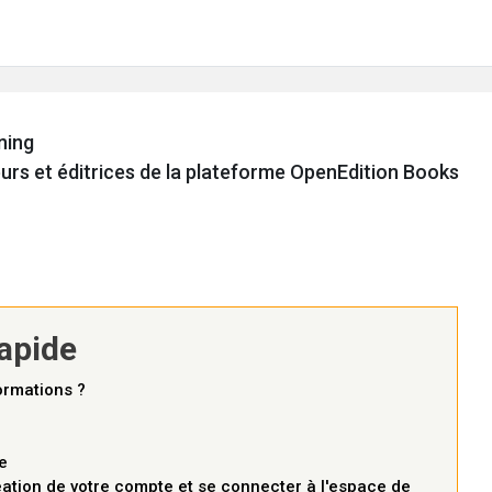
Q
Contact
ning
urs et éditrices de la plateforme OpenEdition Books
ur les éditeurs et éditrices de 
t
apide
ormations ?
e
éation de votre compte et se connecter à l'espace de